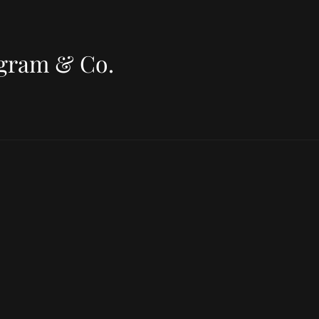
agram & Co.
oud