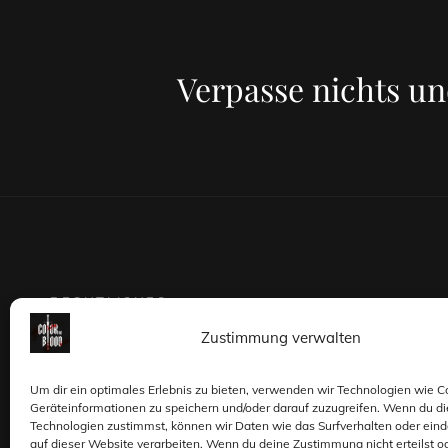
Verpasse nichts un
RECHTLICHES
Zustimmung verwalten
Impressum
Um dir ein optimales Erlebnis zu bieten, verwenden wir Technologien wie C
Datenschutzerklärung
Geräteinformationen zu speichern und/oder darauf zuzugreifen. Wenn du d
Technologien zustimmst, können wir Daten wie das Surfverhalten oder eind
auf dieser Website verarbeiten. Wenn du deine Zustimmung nicht erteilst o