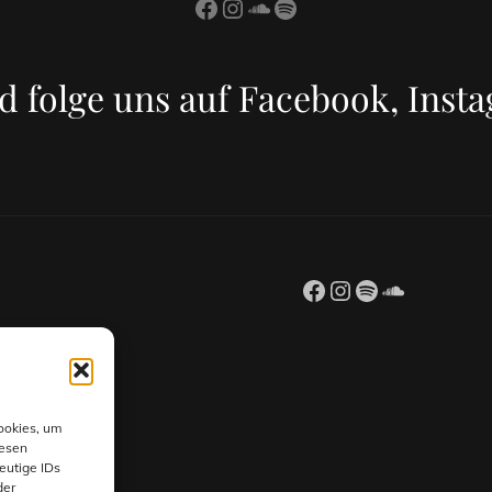
Facebook
Instagram
SoundCloud
Spotify
d folge uns auf Facebook, Inst
Facebook
Instagram
Spotify
SoundCl
ookies, um
iesen
eutige IDs
der